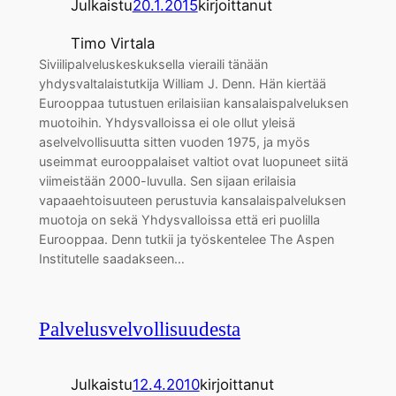
Julkaistu
20.1.2015
kirjoittanut
Timo Virtala
Siviilipalveluskeskuksella vieraili tänään
yhdysvaltalaistutkija William J. Denn. Hän kiertää
Eurooppaa tutustuen erilaisiian kansalaispalveluksen
muotoihin. Yhdysvalloissa ei ole ollut yleisä
aselvelvollisuutta sitten vuoden 1975, ja myös
useimmat eurooppalaiset valtiot ovat luopuneet siitä
viimeistään 2000-luvulla. Sen sijaan erilaisia
vapaaehtoisuuteen perustuvia kansalaispalveluksen
muotoja on sekä Yhdysvalloissa että eri puolilla
Eurooppaa. Denn tutkii ja työskentelee The Aspen
Institutelle saadakseen…
Palvelusvelvollisuudesta
Julkaistu
12.4.2010
kirjoittanut