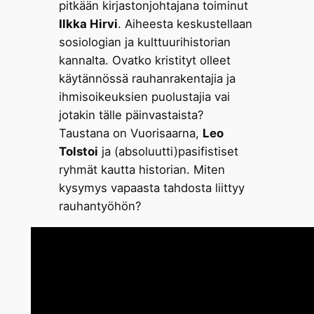
pitkään kirjastonjohtajana toiminut
Ilkka Hirvi
. Aiheesta keskustellaan
sosiologian ja kulttuurihistorian
kannalta. Ovatko kristityt olleet
käytännössä rauhanrakentajia ja
ihmisoikeuksien puolustajia vai
jotakin tälle päinvastaista?
Taustana on Vuorisaarna,
Leo
Tolstoi
ja (absoluutti)pasifistiset
ryhmät kautta historian. Miten
kysymys vapaasta tahdosta liittyy
rauhantyöhön?