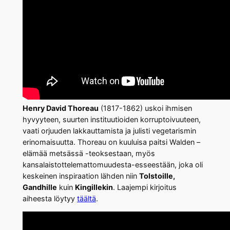
Henry David Thoreau
(1817-1862) uskoi ihmisen
hyvyyteen, suurten instituutioiden korruptoivuuteen,
vaati orjuuden lakkauttamista ja julisti vegetarismin
erinomaisuutta. Thoreau on kuuluisa paitsi Walden –
elämää metsässä -teoksestaan, myös
kansalaistottelemattomuudesta-esseestään, joka oli
keskeinen inspiraation lähden niin
Tolstoille,
Gandhille
kuin
Kingillekin
. Laajempi kirjoitus
aiheesta löytyy
täältä
.