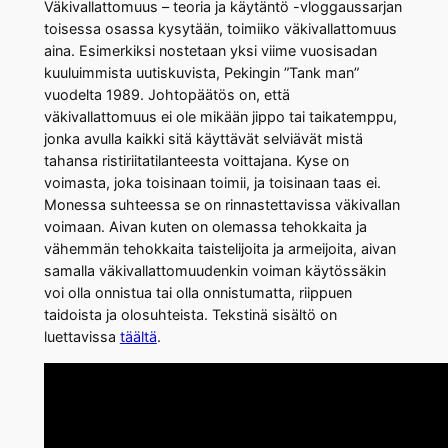
Väkivallattomuus – teoria ja käytäntö -vloggaussarjan
toisessa osassa kysytään, toimiiko väkivallattomuus
aina. Esimerkiksi nostetaan yksi viime vuosisadan
kuuluimmista uutiskuvista, Pekingin ”Tank man”
vuodelta 1989. Johtopäätös on, että
väkivallattomuus ei ole mikään jippo tai taikatemppu,
jonka avulla kaikki sitä käyttävät selviävät mistä
tahansa ristiriitatilanteesta voittajana. Kyse on
voimasta, joka toisinaan toimii, ja toisinaan taas ei.
Monessa suhteessa se on rinnastettavissa väkivallan
voimaan. Aivan kuten on olemassa tehokkaita ja
vähemmän tehokkaita taistelijoita ja armeijoita, aivan
samalla väkivallattomuudenkin voiman käytössäkin
voi olla onnistua tai olla onnistumatta, riippuen
taidoista ja olosuhteista. Tekstinä sisältö on
luettavissa
täältä
.