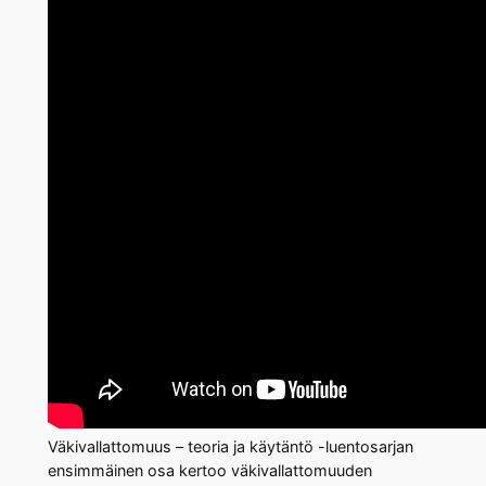
Väkivallattomuus – teoria ja käytäntö -luentosarjan
ensimmäinen osa kertoo väkivallattomuuden