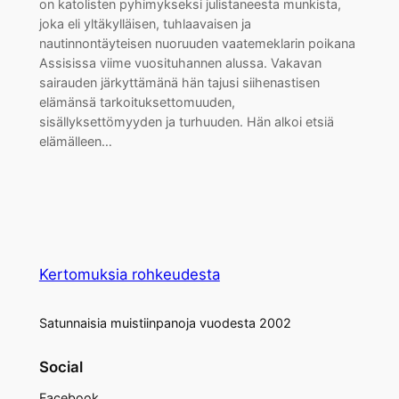
on katolisten pyhimykseksi julistaneesta munkista,
joka eli yltäkylläisen, tuhlaavaisen ja
nautinnontäyteisen nuoruuden vaatemeklarin poikana
Assisissa viime vuosituhannen alussa. Vakavan
sairauden järkyttämänä hän tajusi siihenastisen
elämänsä tarkoituksettomuuden,
sisällyksettömyyden ja turhuuden. Hän alkoi etsiä
elämälleen…
Kertomuksia rohkeudesta
Satunnaisia muistiinpanoja vuodesta 2002
Social
Facebook