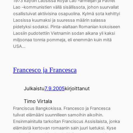
1973 käytiin Laosissa Royal Lao –armeijan ja Pathet
Lao –kommunistien vällä sisällissota, johon suurvallat
osallistuivat aktiivisina osapuolina. Kylmä sota kehittyi
Laosissa kuumaksi ja suuressa määrin salassa
pidetyksi sodaksi. Pinta-alaltaan Romanian kokoiseen
Laosiin pudotettiin Vietnamin sodan aikana yli kaksi
miljoonaa tonnia pommeja, eli enemmän kuin mitä
USA…
Francesco ja Francesca
Julkaistu
7.9.2005
kirjoittanut
Timo Virtala
Franciscus Bangkokissa. Francesco ja Francesca
tulivat elämääni suunnilleen samoihin aikoihin.
Ensinmainitulla tarkoitan Franciscus Assisilaista, jonka
elämästä kertovan romaanin sain juuri luetuksi. Kyse