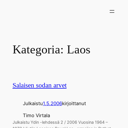
Siirry
sisältöön
Kategoria:
Laos
Salaisen sodan arvet
Julkaistu
1.5.2006
kirjoittanut
Timo Virtala
Julkaistu Ydin -lehdessä 2 / 2006 Vuosina 1964 –