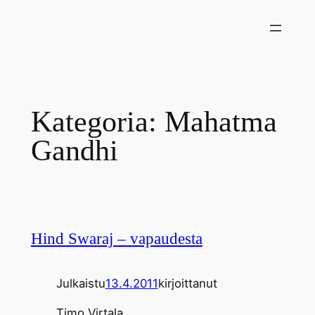
Siirry
sisältöön
Kategoria:
Mahatma
Gandhi
Hind Swaraj – vapaudesta
Julkaistu
13.4.2011
kirjoittanut
Timo Virtala