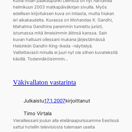
Kuvia Intian pääkaupunki Delhistä on nyt nähtävillä
helmikuun 2003 matkapäiväkirjan sivuilla. Myös
edellisen kirjoituksen kuva on Intiasta, mutta hiukan
eri aikakaudelta. Kuvassa on Mohandas K. Gandhi,
Mahatma Gandhina paremmin tunnettu juristi,
istumassa mitä ilmeisimmin äitinsä kanssa. Sain
kuvan haltuuni ollessani mukana järjestämässä
Helsinkiin Gandhi-King-Ikeda -näyttelyä.
Valitettavasti minulla ei juuri nyt ole siihen kuvatekstiä
käsillä. Todennäköisimmin…
Väkivallaton vastarinta
Julkaistu
17.1.2007
kirjoittanut
Timo Virtala
Vieraillessani joulun alla etelänaapurissamme Eestissä
sattui hotellin televisiosta tulemaan useita