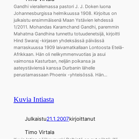
Gandhi vierailemassa pastori J. J. Doken luona
Johannesburgissa helmikuussa 1908. Kirjoitus on
julkaistu ensimmäisenä Maan Ystävien lehdessä
1/2011. Mohandas Karamchand Gandhi, paremmin
Mahatma Gandhina tunnettu totuudenetsijä, kirjoitti
Hind Swaraj -kirjasen yhdeksässä päivässä
marraskuussa 1909 laivamatkallaan Lontoosta Etelä-
Afrikkaan. Hän oli nelikymmenvuotias ja asui
vaimonsa Kasturban, neljän poikansa ja
aateystäviensä kanssa Durbanin lähelle
perustamassaan Phoenix -yhteisössä. Hän…
Kuvia Intiasta
Julkaistu
21.1.2007
kirjoittanut
Timo Virtala