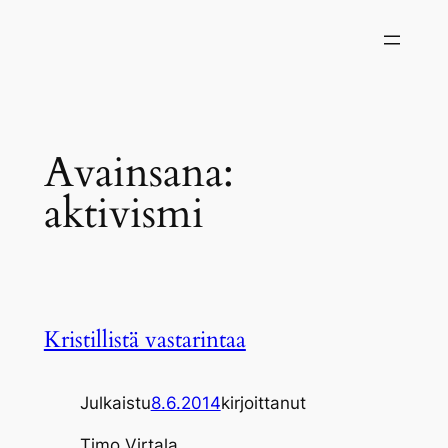
Siirry
sisältöön
Avainsana:
aktivismi
Kristillistä vastarintaa
Julkaistu
8.6.2014
kirjoittanut
Timo Virtala