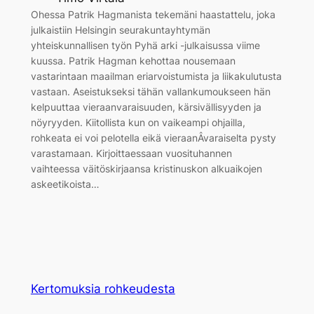
Ohessa Patrik Hagmanista tekemäni haastattelu, joka
julkaistiin Helsingin seurakuntayhtymän
yhteiskunnallisen työn Pyhä arki -julkaisussa viime
kuussa. Patrik Hagman kehottaa nousemaan
vastarintaan maailman eriarvoistumista ja liikakulutusta
vastaan. Aseistukseksi tähän vallankumoukseen hän
kelpuuttaa vieraanvaraisuuden, kärsivällisyyden ja
nöyryyden. Kiitollista kun on vaikeampi ohjailla,
rohkeata ei voi pelotella eikä vieraanÂ­varaiselta pysty
varastamaan. Kirjoittaessaan vuosituhannen
vaihteessa väitöskirjaansa kristinuskon alkuaikojen
askeetikoista…
Kertomuksia rohkeudesta