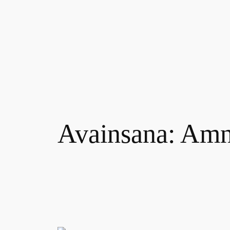
Siirry
sisältöön
Avainsana:
Amne