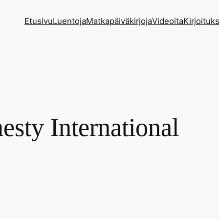
Etusivu
Luentoja
Matkapäiväkirjoja
Videoita
Kirjoituks
sty International