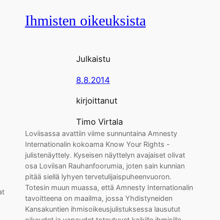
Ihmisten oikeuksista
Julkaistu
8.8.2014
kirjoittanut
Timo Virtala
Loviisassa avattiin viime sunnuntaina Amnesty
Internationalin kokoama Know Your Rights -
julistenäyttely. Kyseisen näyttelyn avajaiset olivat
osa Loviisan Rauhanfoorumia, joten sain kunnian
pitää siellä lyhyen tervetulijaispuheenvuoron.
Totesin muun muassa, että Amnesty Internationalin
at
tavoitteena on maailma, jossa Yhdistyneiden
Kansakuntien ihmisoikeusjulistuksessa lausutut
oikeudet ja vapaudet toteutuvat kaikille ihmisille.