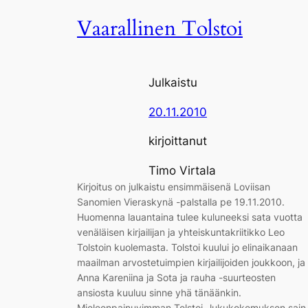
Vaarallinen Tolstoi
Julkaistu
20.11.2010
kirjoittanut
Timo Virtala
Kirjoitus on julkaistu ensimmäisenä Loviisan
Sanomien Vieraskynä -palstalla pe 19.11.2010.
Huomenna lauantaina tulee kuluneeksi sata vuotta
venäläisen kirjailijan ja yhteiskuntakriitikko Leo
Tolstoin kuolemasta. Tolstoi kuului jo elinaikanaan
maailman arvostetuimpien kirjailijoiden joukkoon, ja
Anna Kareniina ja Sota ja rauha -suurteosten
ansiosta kuuluu sinne yhä tänäänkin.
Mieleenpainuvimman Tolstoi -lukukokemuksen sain