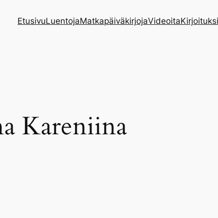
Etusivu
Luentoja
Matkapäiväkirjoja
Videoita
Kirjoituks
a Kareniina