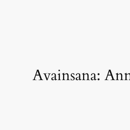
Siirry
sisältöön
Avainsana:
Ann