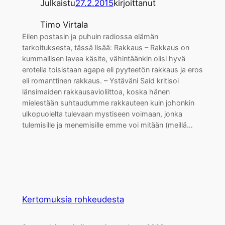
Julkaistu
27.2.2015
kirjoittanut
Timo Virtala
Eilen postasin ja puhuin radiossa elämän
tarkoituksesta, tässä lisää: Rakkaus – Rakkaus on
kummallisen lavea käsite, vähintäänkin olisi hyvä
erotella toisistaan agape eli pyyteetön rakkaus ja eros
eli romanttinen rakkaus. – Ystäväni Said kritisoi
länsimaiden rakkausavioliittoa, koska hänen
mielestään suhtaudumme rakkauteen kuin johonkin
ulkopuolelta tulevaan mystiseen voimaan, jonka
tulemisille ja menemisille emme voi mitään (meillä…
Kertomuksia rohkeudesta