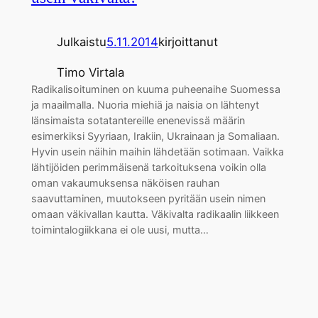
Julkaistu
5.11.2014
kirjoittanut
Timo Virtala
Radikalisoituminen on kuuma puheenaihe Suomessa
ja maailmalla. Nuoria miehiä ja naisia on lähtenyt
länsimaista sotatantereille enenevissä määrin
esimerkiksi Syyriaan, Irakiin, Ukrainaan ja Somaliaan.
Hyvin usein näihin maihin lähdetään sotimaan. Vaikka
lähtijöiden perimmäisenä tarkoituksena voikin olla
oman vakaumuksensa näköisen rauhan
saavuttaminen, muutokseen pyritään usein nimen
omaan väkivallan kautta. Väkivalta radikaalin liikkeen
toimintalogiikkana ei ole uusi, mutta…