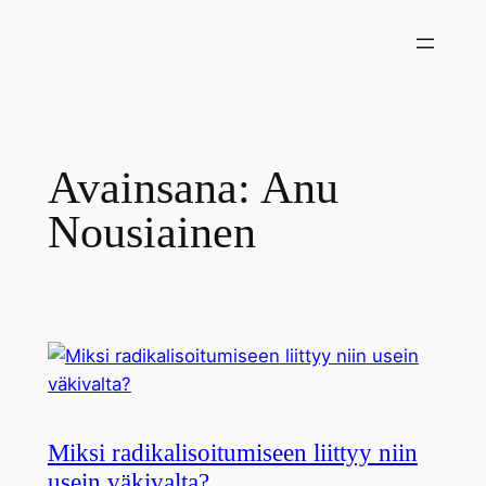
Siirry
sisältöön
Avainsana:
Anu
Nousiainen
Miksi radikalisoitumiseen liittyy niin
usein väkivalta?