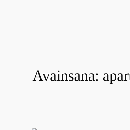
Siirry
sisältöön
Avainsana:
apar