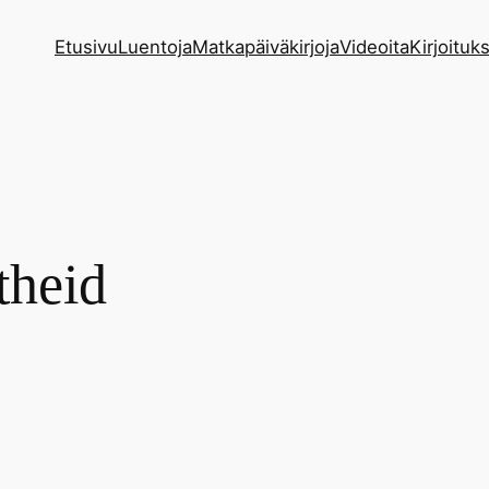
Etusivu
Luentoja
Matkapäiväkirjoja
Videoita
Kirjoituks
theid