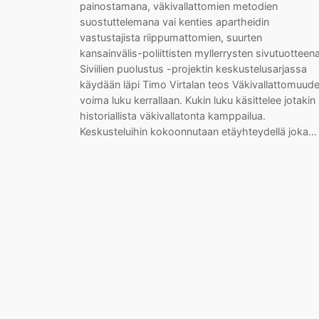
painostamana, väkivallattomien metodien
suostuttelemana vai kenties apartheidin
vastustajista riippumattomien, suurten
kansainvälis-poliittisten myllerrysten sivutuotteena
Siviilien puolustus -projektin keskustelusarjassa
käydään läpi Timo Virtalan teos Väkivallattomuud
voima luku kerrallaan. Kukin luku käsittelee jotakin
historiallista väkivallatonta kamppailua.
Keskusteluihin kokoonnutaan etäyhteydellä joka…