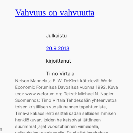
Vahvuus on vahvuutta
Julkaistu
20.9.2013
kirjoittanut
Timo Virtala
Nelson Mandela ja F. W. DeKlerk kättelevät World
Economic Forumissa Davosissa vuonna 1992. Kuva
(cc): www.weforum.org Teksti: Michael N. Nagler
Suomennos: Timo Virtala Tehdessään yhteenvetoa
toisen kristillisen vuosituhannen tapahtumista,
Time-aikakausilehti esitteli sadan sellaisen ihmisen
henkilökuvan, joiden he katsoivat jättäneen
suurimmat jäljet vuosituhannen viimeiselle,
in
vaikeuksien vuosisadalle. Se ei ollut inspiroivaa