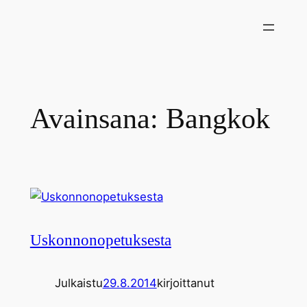
Siirry
sisältöön
Avainsana:
Bangkok
Uskonnonopetuksesta
Julkaistu
29.8.2014
kirjoittanut