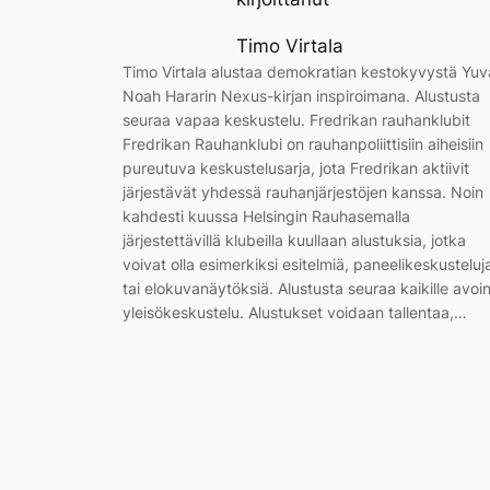
Timo Virtala
Timo Virtala alustaa demokratian kestokyvystä Yuv
Noah Hararin Nexus-kirjan inspiroimana. Alustusta
seuraa vapaa keskustelu. Fredrikan rauhanklubit
Fredrikan Rauhanklubi on rauhanpoliittisiin aiheisiin
pureutuva keskustelusarja, jota Fredrikan aktiivit
järjestävät yhdessä rauhanjärjestöjen kanssa. Noin
kahdesti kuussa Helsingin Rauhasemalla
järjestettävillä klubeilla kuullaan alustuksia, jotka
voivat olla esimerkiksi esitelmiä, paneelikeskusteluj
tai elokuvanäytöksiä. Alustusta seuraa kaikille avoi
yleisökeskustelu. Alustukset voidaan tallentaa,…