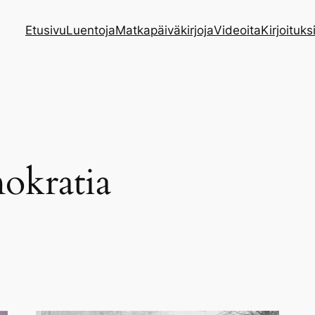
Etusivu
Luentoja
Matkapäiväkirjoja
Videoita
Kirjoituks
okratia