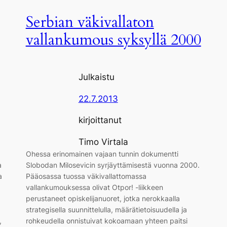
Serbian väkivallaton
vallankumous syksyllä 2000
Julkaistu
22.7.2013
kirjoittanut
Timo Virtala
Ohessa erinomainen vajaan tunnin dokumentti
a
Slobodan Milosevicin syrjäyttämisestä vuonna 2000.
a
Pääosassa tuossa väkivallattomassa
vallankumouksessa olivat Otpor! -liikkeen
perustaneet opiskelijanuoret, jotka nerokkaalla
strategisella suunnittelulla, määrätietoisuudella ja
,
rohkeudella onnistuivat kokoamaan yhteen paitsi