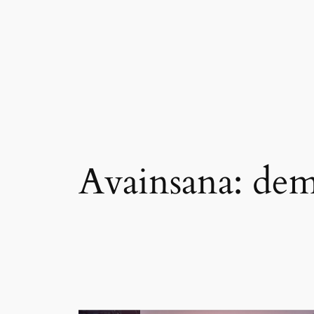
Siirry
sisältöön
Avainsana:
dem