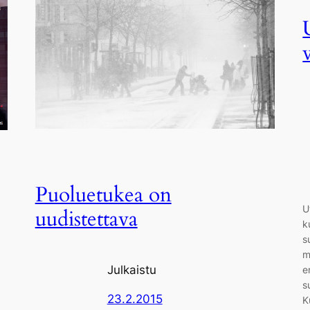
Puoluetukea on
U
uudistettava
k
s
m
Julkaistu
e
s
23.2.2015
K