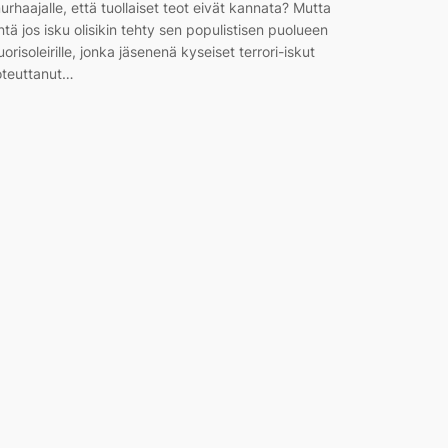
urhaajalle, että tuollaiset teot eivät kannata? Mutta
ntä jos isku olisikin tehty sen populistisen puolueen
uorisoleirille, jonka jäsenenä kyseiset terrori-iskut
oteuttanut…