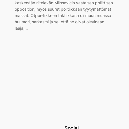
a
keskenään riitelevän Milosevicin vastaisen poliittisen
opposition, myös suuret politiikkaan tyytymättömät
massat. Otpor-liikkeen taktiikkana oli muun muassa
huumori, sarkasmi ja se, että he olivat olevinaan
laaja,…
Social