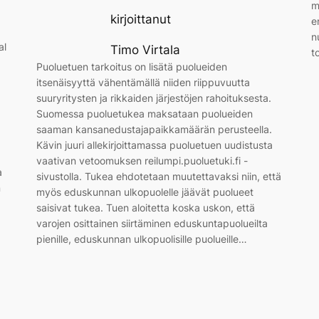
m
kirjoittanut
e
n
al
Timo Virtala
t
Puoluetuen tarkoitus on lisätä puolueiden
itsenäisyyttä vähentämällä niiden riippuvuutta
suuryritysten ja rikkaiden järjestöjen rahoituksesta.
Suomessa puoluetukea maksataan puolueiden
saaman kansanedustajapaikkamäärän perusteella.
Kävin juuri allekirjoittamassa puoluetuen uudistusta
vaativan vetoomuksen reilumpi.puoluetuki.fi -
a
sivustolla. Tukea ehdotetaan muutettavaksi niin, että
n
myös eduskunnan ulkopuolelle jäävät puolueet
saisivat tukea. Tuen aloitetta koska uskon, että
varojen osittainen siirtäminen eduskuntapuolueilta
pienille, eduskunnan ulkopuolisille puolueille…