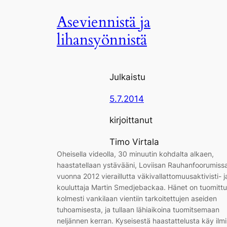
Aseviennistä ja
lihansyönnistä
Julkaistu
5.7.2014
kirjoittanut
Timo Virtala
Oheisella videolla, 30 minuutin kohdalta alkaen,
haastatellaan ystävääni, Loviisan Rauhanfoorumiss
vuonna 2012 vieraillutta väkivallattomuusaktivisti- j
kouluttaja Martin Smedjebackaa. Hänet on tuomittu
kolmesti vankilaan vientiin tarkoitettujen aseiden
tuhoamisesta, ja tullaan lähiaikoina tuomitsemaan
neljännen kerran. Kyseisestä haastattelusta käy ilmi