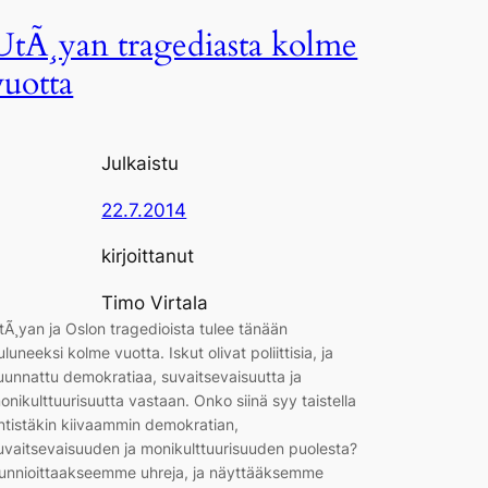
UtÃ¸yan tragediasta kolme
vuotta
Julkaistu
22.7.2014
kirjoittanut
Timo Virtala
tÃ¸yan ja Oslon tragedioista tulee tänään
uluneeksi kolme vuotta. Iskut olivat poliittisia, ja
uunnattu demokratiaa, suvaitsevaisuutta ja
onikulttuurisuutta vastaan. Onko siinä syy taistella
ntistäkin kiivaammin demokratian,
uvaitsevaisuuden ja monikulttuurisuuden puolesta?
unnioittaakseemme uhreja, ja näyttääksemme