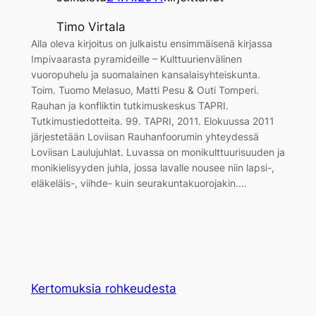
Timo Virtala
Alla oleva kirjoitus on julkaistu ensimmäisenä kirjassa
Impivaarasta pyramideille – Kulttuurienvälinen
vuoropuhelu ja suomalainen kansalaisyhteiskunta.
Toim. Tuomo Melasuo, Matti Pesu & Outi Tomperi.
Rauhan ja konfliktin tutkimuskeskus TAPRI.
Tutkimustiedotteita. 99. TAPRI, 2011. Elokuussa 2011
järjestetään Loviisan Rauhanfoorumin yhteydessä
Loviisan Laulujuhlat. Luvassa on monikulttuurisuuden ja
monikielisyyden juhla, jossa lavalle nousee niin lapsi-,
eläkeläis-, viihde- kuin seurakuntakuorojakin.…
Kertomuksia rohkeudesta