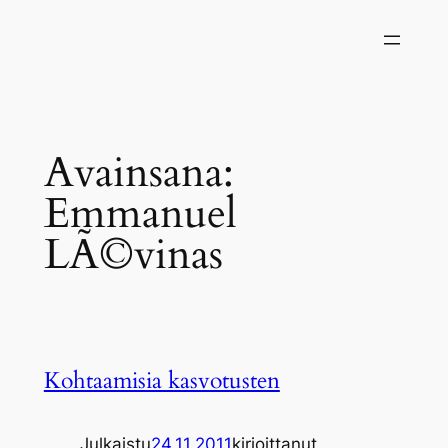
Siirry
sisältöön
Avainsana:
Emmanuel
LÃ©vinas
Kohtaamisia kasvotusten
Julkaistu
24.11.2011
kirjoittanut