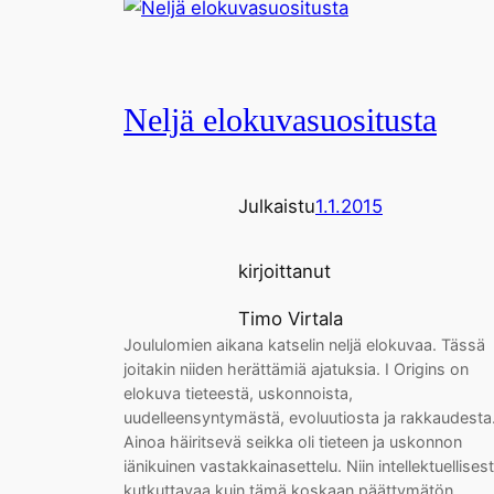
Neljä elokuvasuositusta
Julkaistu
1.1.2015
kirjoittanut
Timo Virtala
Joululomien aikana katselin neljä elokuvaa. Tässä
joitakin niiden herättämiä ajatuksia. I Origins on
elokuva tieteestä, uskonnoista,
uudelleensyntymästä, evoluutiosta ja rakkaudesta
Ainoa häiritsevä seikka oli tieteen ja uskonnon
iänikuinen vastakkainasettelu. Niin intellektuellisest
kutkuttavaa kuin tämä koskaan päättymätön