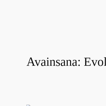
Siirry
sisältöön
Avainsana:
Evol