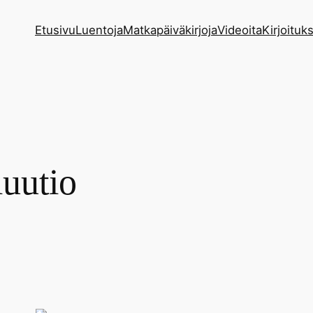
Etusivu
Luentoja
Matkapäiväkirjoja
Videoita
Kirjoituks
uutio