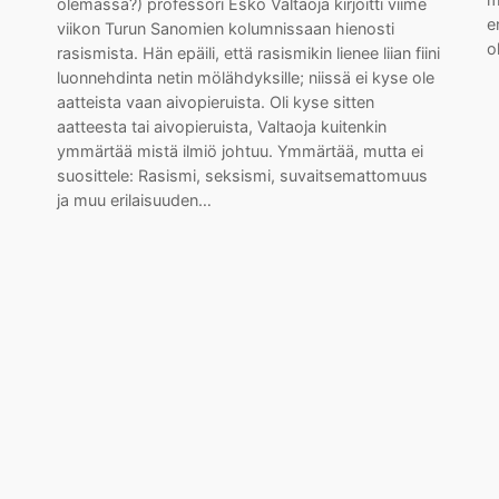
olemassa?) professori Esko Valtaoja kirjoitti viime
e
viikon Turun Sanomien kolumnissaan hienosti
o
rasismista. Hän epäili, että rasismikin lienee liian fiini
luonnehdinta netin mölähdyksille; niissä ei kyse ole
aatteista vaan aivopieruista. Oli kyse sitten
aatteesta tai aivopieruista, Valtaoja kuitenkin
ymmärtää mistä ilmiö johtuu. Ymmärtää, mutta ei
suosittele: Rasismi, seksismi, suvaitsemattomuus
ja muu erilaisuuden…