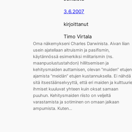
3.6.2007
kirjoittanut
Timo Virtala
Oma näkemykseni Charles Darwinista. Aivan liian
usein ajatellaan altruismin ja pasifismin,
käytännössä esimerkiksi militarismin (ns.
maanpuolustustahdon) hillitsemisen ja
kehitysmaiden auttamisen, olevan ”muiden” etujen
ajamista ”meidän” etujen kustannuksella. Ei nähdä
sitä itsestäänselvyyttä, että eri maiden ja kulttuuri
ihmiset kuuluvat yhteen kuin oksat samaan
puuhun. Kehitysmaiden riisto on veljeltä
varastamista ja sotiminen on omaan jalkaan
ampumista. Kuten…