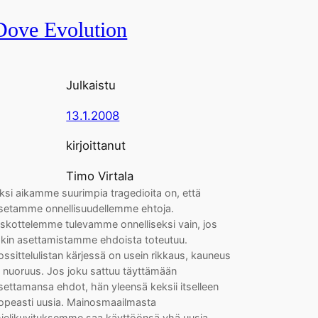
Dove Evolution
Julkaistu
13.1.2008
kirjoittanut
Timo Virtala
ksi aikamme suurimpia tragedioita on, että
setamme onnellisuudellemme ehtoja.
skottelemme tulevamme onnelliseksi vain, jos
okin asettamistamme ehdoista toteutuu.
ossittelulistan kärjessä on usein rikkaus, kauneus
a nuoruus. Jos joku sattuu täyttämään
settamansa ehdot, hän yleensä keksii itselleen
opeasti uusia. Mainosmaailmasta
ielikuvituksemme saa käyttöönsä yhä uusia,