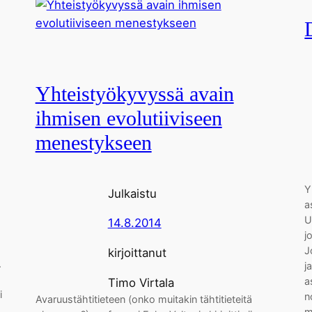
Yhteistyökyvyssä avain
ihmisen evolutiiviseen
menestykseen
Y
Julkaistu
a
U
14.8.2014
j
J
kirjoittanut
.
j
a
Timo Virtala
i
n
Avaruustähtitieteen (onko muitakin tähtitieteitä
m