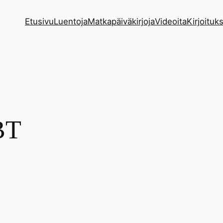
Etusivu
Luentoja
Matkapäiväkirjoja
Videoita
Kirjoituks
BT