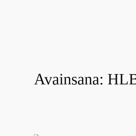
Siirry
sisältöön
Avainsana:
HL