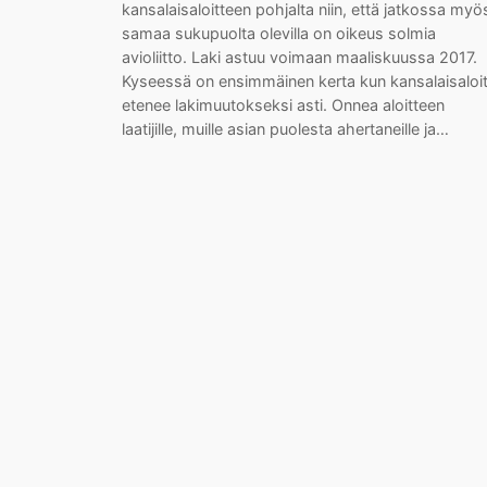
kansalaisaloitteen pohjalta niin, että jatkossa myö
samaa sukupuolta olevilla on oikeus solmia
avioliitto. Laki astuu voimaan maaliskuussa 2017.
Kyseessä on ensimmäinen kerta kun kansalaisaloi
etenee lakimuutokseksi asti. Onnea aloitteen
laatijille, muille asian puolesta ahertaneille ja…