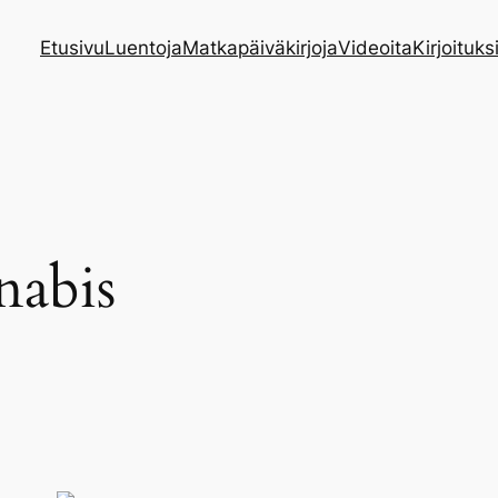
Etusivu
Luentoja
Matkapäiväkirjoja
Videoita
Kirjoituks
nabis