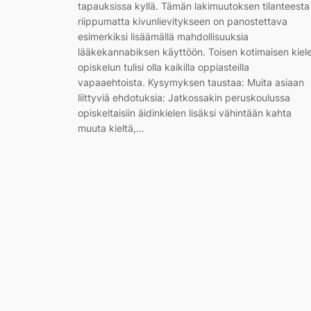
tapauksissa kyllä. Tämän lakimuutoksen tilanteesta
riippumatta kivunlievitykseen on panostettava
esimerkiksi lisäämällä mahdollisuuksia
lääkekannabiksen käyttöön. Toisen kotimaisen kiel
opiskelun tulisi olla kaikilla oppiasteilla
vapaaehtoista. Kysymyksen taustaa: Muita asiaan
liittyviä ehdotuksia: Jatkossakin peruskoulussa
opiskeltaisiin äidinkielen lisäksi vähintään kahta
muuta kieltä,…