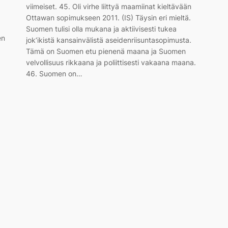
viimeiset. 45. Oli virhe liittyä maamiinat kieltävään
Ottawan sopimukseen 2011. (IS) Täysin eri mieltä.
Suomen tulisi olla mukana ja aktiivisesti tukea
en
jok’ikistä kansainvälistä aseidenriisuntasopimusta.
Tämä on Suomen etu pienenä maana ja Suomen
velvollisuus rikkaana ja poliittisesti vakaana maana.
46. Suomen on…