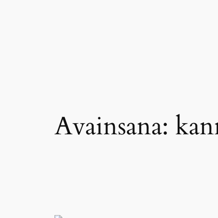
Siirry
sisältöön
Avainsana:
kan