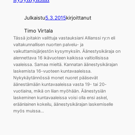
Julkaistu
5.3.2015
kirjoittanut
Timo Virtala
Tässä joitakin valittuja vastauksiani Allianssi ry:n eli
valtakunnallisen nuorten palvelu- ja
vaikuttamisjärjestön kysymyksiin. Äänestysikäraja on
alennettava 16 ikävuoteen kaikissa valtiollisissa
vaaleissa. Samaa mieltä. Kannatan äänestysikärajan
laskemista 16-vuoteen kuntavaaleissa.
Nykykäytännössä monet nuoret pääsevät
äänestämään kuntavaaleissa vasta 19- tai 20-
vuotiaina, mikä on liian myöhään. Äänestysiän
laskeminen kuntavaaleissa voisi olla ensi askel,
eräänlainen kokeilu, äänestysikärajan laskemiselle
myös muissa…