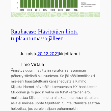
Rauhacast: Hävittäjien hinta
tuplaantumassa jälleen
Julkaistu
20.12.2021
kirjoittanut
Timo Virtala
Äimistys uusiin hävittäjiin varatun rahasumman
pökerryttävästä suuruudesta. Se jäi päällimmäiseksi
mieleeni haastateltuani kansanedustaja Kimmo
Kiljusta Hornet-hävittäjät korvaavasta HX-hankkeesta.
Miljoonan ja miljardin välillä on tuhatkertainen ero,
muistuttaa Kiljunen, mutta ainakaan euroissa ajateltuna
asia ei meinaa upota tajuntaan. Suhteuttamista saattaa
helpottaa, jos eurojen sijaan puhummekin