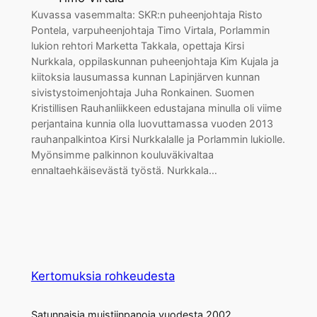
Kuvassa vasemmalta: SKR:n puheenjohtaja Risto
Pontela, varpuheenjohtaja Timo Virtala, Porlammin
lukion rehtori Marketta Takkala, opettaja Kirsi
Nurkkala, oppilaskunnan puheenjohtaja Kim Kujala ja
kiitoksia lausumassa kunnan Lapinjärven kunnan
sivistystoimenjohtaja Juha Ronkainen. Suomen
Kristillisen Rauhanliikkeen edustajana minulla oli viime
perjantaina kunnia olla luovuttamassa vuoden 2013
rauhanpalkintoa Kirsi Nurkkalalle ja Porlammin lukiolle.
Myönsimme palkinnon kouluväkivaltaa
ennaltaehkäisevästä työstä. Nurkkala…
Kertomuksia rohkeudesta
Satunnaisia muistiinpanoja vuodesta 2002