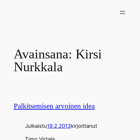
Siirry
sisältöön
Avainsana:
Kirsi
Nurkkala
Palkitsemisen arvoinen idea
Julkaistu
19.2.2013
kirjoittanut
Timo Virtala