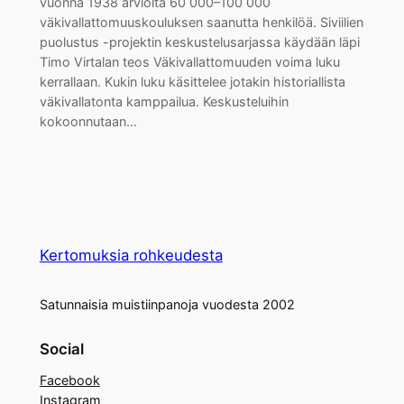
vuonna 1938 arviolta 60 000–100 000
väkivallattomuuskouluksen saanutta henkilöä. Siviilien
puolustus -projektin keskustelusarjassa käydään läpi
Timo Virtalan teos Väkivallattomuuden voima luku
kerrallaan. Kukin luku käsittelee jotakin historiallista
väkivallatonta kamppailua. Keskusteluihin
kokoonnutaan…
Kertomuksia rohkeudesta
Satunnaisia muistiinpanoja vuodesta 2002
Social
Facebook
Instagram