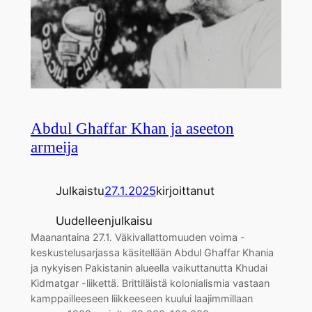
Abdul Ghaffar Khan ja aseeton
armeija
Julkaistu
27.1.2025
kirjoittanut
Uudelleenjulkaisu
Maanantaina 27.1. Väkivallattomuuden voima -
keskustelusarjassa käsitellään Abdul Ghaffar Khania
ja nykyisen Pakistanin alueella vaikuttanutta Khudai
Kidmatgar -liikettä. Brittiläistä kolonialismia vastaan
kamppailleeseen liikkeeseen kuului laajimmillaan