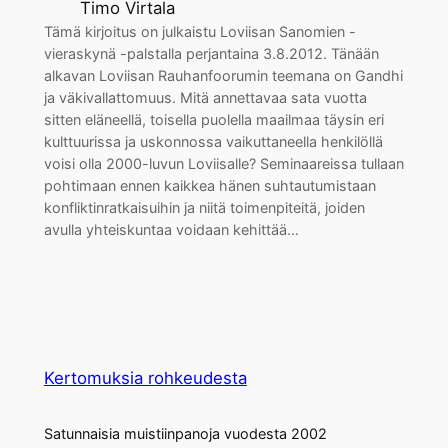
Timo Virtala
Tämä kirjoitus on julkaistu Loviisan Sanomien -
vieraskynä -palstalla perjantaina 3.8.2012. Tänään
alkavan Loviisan Rauhanfoorumin teemana on Gandhi
ja väkivallattomuus. Mitä annettavaa sata vuotta
sitten eläneellä, toisella puolella maailmaa täysin eri
kulttuurissa ja uskonnossa vaikuttaneella henkilöllä
voisi olla 2000-luvun Loviisalle? Seminaareissa tullaan
pohtimaan ennen kaikkea hänen suhtautumistaan
konfliktinratkaisuihin ja niitä toimenpiteitä, joiden
avulla yhteiskuntaa voidaan kehittää…
Kertomuksia rohkeudesta
Satunnaisia muistiinpanoja vuodesta 2002