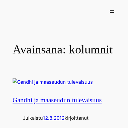
Siirry
sisältöön
Avainsana:
kolumnit
Gandhi ja maaseudun tulevaisuus
Julkaistu
12.8.2012
kirjoittanut