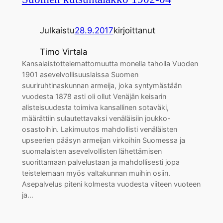
Julkaistu
28.9.2017
kirjoittanut
Timo Virtala
Kansalaistottelemattomuutta monella taholla Vuoden
1901 asevelvollisuuslaissa Suomen
suuriruhtinaskunnan armeija, joka syntymästään
vuodesta 1878 asti oli ollut Venäjän keisarin
alisteisuudesta toimiva kansallinen sotaväki,
määrättiin sulautettavaksi venäläisiin joukko-
osastoihin. Lakimuutos mahdollisti venäläisten
upseerien pääsyn armeijan virkoihin Suomessa ja
suomalaisten asevelvollisten lähettämisen
suorittamaan palvelustaan ja mahdollisesti jopa
teistelemaan myös valtakunnan muihin osiin.
Asepalvelus piteni kolmesta vuodesta viiteen vuoteen
ja…