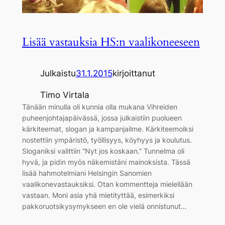
Lisää vastauksia HS:n vaalikoneeseen
Julkaistu
31.1.2015
kirjoittanut
Timo Virtala
Tänään minulla oli kunnia olla mukana Vihreiden
puheenjohtajapäivässä, jossa julkaistiin puolueen
kärkiteemat, slogan ja kampanjailme. Kärkiteemoiksi
nostettiin ympäristö, työllisyys, köyhyys ja koulutus.
Sloganiksi valittiin ”Nyt jos koskaan.” Tunnelma oli
hyvä, ja pidin myös näkemistäni mainoksista. Tässä
lisää hahmotelmiani Helsingin Sanomien
vaalikonevastauksiksi. Otan kommentteja mielellään
vastaan. Moni asia yhä mietityttää, esimerkiksi
pakkoruotsikysymykseen en ole vielä onnistunut…