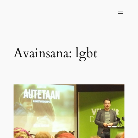
Siirry
sisältöön
Avainsana:
lgbt