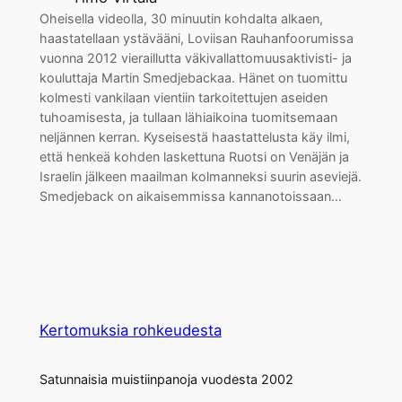
Oheisella videolla, 30 minuutin kohdalta alkaen,
haastatellaan ystävääni, Loviisan Rauhanfoorumissa
vuonna 2012 vieraillutta väkivallattomuusaktivisti- ja
kouluttaja Martin Smedjebackaa. Hänet on tuomittu
kolmesti vankilaan vientiin tarkoitettujen aseiden
tuhoamisesta, ja tullaan lähiaikoina tuomitsemaan
neljännen kerran. Kyseisestä haastattelusta käy ilmi,
että henkeä kohden laskettuna Ruotsi on Venäjän ja
Israelin jälkeen maailman kolmanneksi suurin aseviejä.
Smedjeback on aikaisemmissa kannanotoissaan…
Kertomuksia rohkeudesta
Satunnaisia muistiinpanoja vuodesta 2002