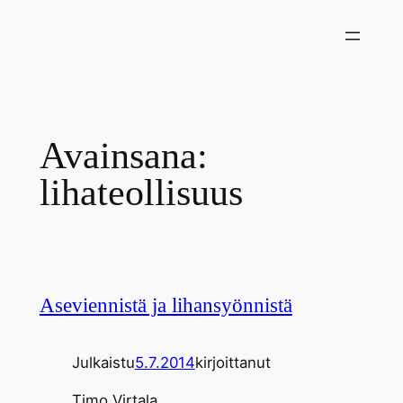
Siirry
sisältöön
Avainsana:
lihateollisuus
Aseviennistä ja lihansyönnistä
Julkaistu
5.7.2014
kirjoittanut
Timo Virtala