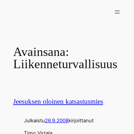
Siirry
sisältöön
Avainsana:
Liikenneturvallisuus
Jeesuksen oloinen katsastusmies
Julkaistu
26.9.2008
kirjoittanut
Timo Virtala