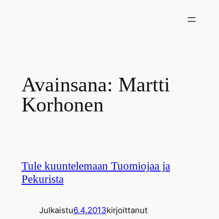
Siirry
sisältöön
Avainsana:
Martti
Korhonen
Tule kuuntelemaan Tuomiojaa ja
Pekurista
Julkaistu
6.4.2013
kirjoittanut