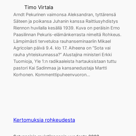
Timo Virtala
Arndt Pekurinen vaimonsa Aleksandran, tyttärensä
Säteen ja poikansa Juhanin kanssa Raittiusyhdistys
Riennon huvilalla kesällä 1939. Kuva on peräisin Erno
Paasilinnan Pekuris-elämänkerrasta nimeltä Rohkeus.
Lämpimästi tervetuloa rauhanseminaariin Mikael
Agricolan päivä 9.4. klo 17. Aiheena on ”Sota vai
rauha yhteiskunnassa?” Alustajina ministeri Erkki
Tuomioja, Yle 1:n radikaaleista hartauksistaan tuttu
pastori Kai Sadinmaa ja kansanedustaja Martti
Korhonen. Kommenttipuheenvuoron…
Kertomuksia rohkeudesta