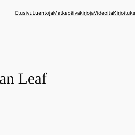
Etusivu
Luentoja
Matkapäiväkirjoja
Videoita
Kirjoituks
an Leaf