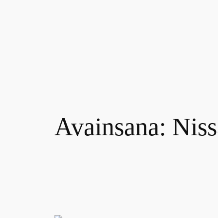
Siirry
sisältöön
Avainsana:
Niss