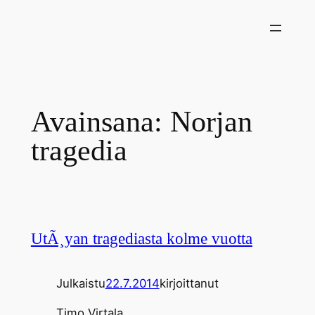
Siirry
sisältöön
Avainsana:
Norjan
tragedia
UtÃ¸yan tragediasta kolme vuotta
Julkaistu
22.7.2014
kirjoittanut
Timo Virtala