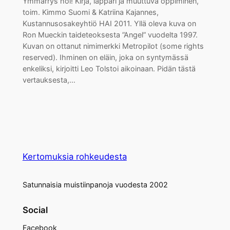
Ymmärrys hoi! Kirja, läppäri ja muuttuva oppiminen,
toim. Kimmo Suomi & Katriina Kajannes,
Kustannusosakeyhtiö HAI 2011. Yllä oleva kuva on
Ron Mueckin taideteoksesta ”Angel” vuodelta 1997.
Kuvan on ottanut nimimerkki Metropilot (some rights
reserved). Ihminen on eläin, joka on syntymässä
enkeliksi, kirjoitti Leo Tolstoi aikoinaan. Pidän tästä
vertauksesta,…
Kertomuksia rohkeudesta
Satunnaisia muistiinpanoja vuodesta 2002
Social
Facebook