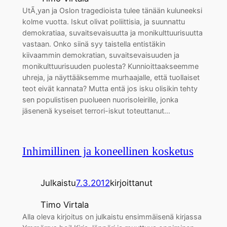
UtÃ¸yan ja Oslon tragedioista tulee tänään kuluneeksi
kolme vuotta. Iskut olivat poliittisia, ja suunnattu
demokratiaa, suvaitsevaisuutta ja monikulttuurisuutta
vastaan. Onko siinä syy taistella entistäkin
kiivaammin demokratian, suvaitsevaisuuden ja
monikulttuurisuuden puolesta? Kunnioittaakseemme
uhreja, ja näyttääksemme murhaajalle, että tuollaiset
teot eivät kannata? Mutta entä jos isku olisikin tehty
sen populistisen puolueen nuorisoleirille, jonka
jäsenenä kyseiset terrori-iskut toteuttanut…
Inhimillinen ja koneellinen kosketus
Julkaistu
7.3.2012
kirjoittanut
Timo Virtala
Alla oleva kirjoitus on julkaistu ensimmäisenä kirjassa