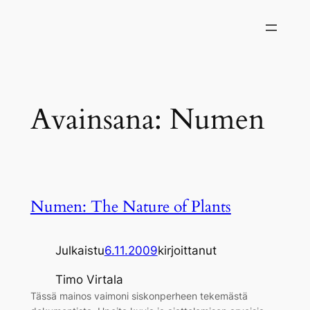
Siirry
sisältöön
Avainsana:
Numen
Numen: The Nature of Plants
Julkaistu
6.11.2009
kirjoittanut
Timo Virtala
Tässä mainos vaimoni siskonperheen tekemästä