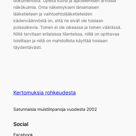
dokumentista. Upeita kuvia ja ajattelemisen arvoisia
näkökulmia. Oma näkemykseni länsimaisen
lääketieteen ja vaihtoehtolääketieteiden
kädenväännöstä on, että ne eivät ole toisiaan
poissulkevia. Toinen ei ole oikeassa ja toinen väärässä.
Niitä tarvitaan erilaisissa tilanteissa, niillä on opittavaa
toisiltaan ja niitä on mahdollista käyttää toisiaan
täydentävästi.
Kertomuksia rohkeudesta
Satunnaisia muistiinpanoja vuodesta 2002
Social
Facebook