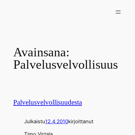
Siirry
sisältöön
Avainsana:
Palvelusvelvollisuus
Palvelusvelvollisuudesta
Julkaistu
12.4.2010
kirjoittanut
Timo Virtala