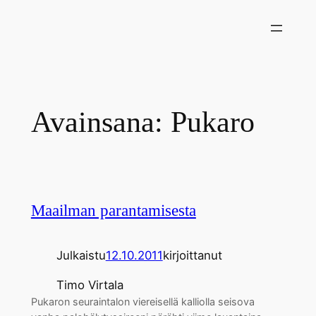
Siirry
sisältöön
Avainsana:
Pukaro
Maailman parantamisesta
Julkaistu
12.10.2011
kirjoittanut
Timo Virtala
Pukaron seuraintalon viereisellä kalliolla seisova