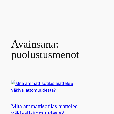
Siirry
sisältöön
Avainsana:
puolustusmenot
Mitä ammattisotilas ajattelee
väkivallattomuudesta?