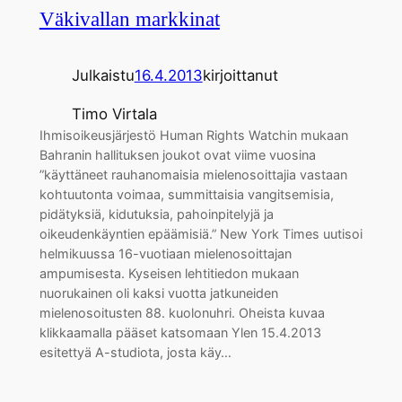
Väkivallan markkinat
Julkaistu
16.4.2013
kirjoittanut
Timo Virtala
Ihmisoikeusjärjestö Human Rights Watchin mukaan
Bahranin hallituksen joukot ovat viime vuosina
”käyttäneet rauhanomaisia mielenosoittajia vastaan
kohtuutonta voimaa, summittaisia vangitsemisia,
pidätyksiä, kidutuksia, pahoinpitelyjä ja
oikeudenkäyntien epäämisiä.” New York Times uutisoi
helmikuussa 16-vuotiaan mielenosoittajan
ampumisesta. Kyseisen lehtitiedon mukaan
nuorukainen oli kaksi vuotta jatkuneiden
mielenosoitusten 88. kuolonuhri. Oheista kuvaa
klikkaamalla pääset katsomaan Ylen 15.4.2013
esitettyä A-studiota, josta käy…