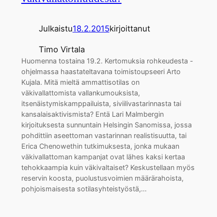
Julkaistu
18.2.2015
kirjoittanut
Timo Virtala
Huomenna tostaina 19.2. Kertomuksia rohkeudesta -
ohjelmassa haastateltavana toimistoupseeri Arto
Kujala. Mitä mieltä ammattisotilas on
väkivallattomista vallankumouksista,
itsenäistymiskamppailuista, siviilivastarinnasta tai
kansalaisaktivismista? Entä Lari Malmbergin
kirjoituksesta sunnuntain Helsingin Sanomissa, jossa
pohdittiin aseettoman vastarinnan realistisuutta, tai
Erica Chenowethin tutkimuksesta, jonka mukaan
väkivallattoman kampanjat ovat lähes kaksi kertaa
tehokkaampia kuin väkivaltaiset? Keskustellaan myös
reservin koosta, puolustusvoimien määrärahoista,
pohjoismaisesta sotilasyhteistyöstä,…