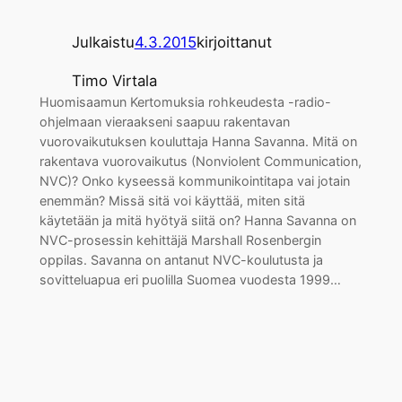
Julkaistu
4.3.2015
kirjoittanut
Timo Virtala
Huomisaamun Kertomuksia rohkeudesta -radio-
ohjelmaan vieraakseni saapuu rakentavan
vuorovaikutuksen kouluttaja Hanna Savanna. Mitä on
rakentava vuorovaikutus (Nonviolent Communication,
NVC)? Onko kyseessä kommunikointitapa vai jotain
enemmän? Missä sitä voi käyttää, miten sitä
käytetään ja mitä hyötyä siitä on? Hanna Savanna on
NVC-prosessin kehittäjä Marshall Rosenbergin
oppilas. Savanna on antanut NVC-koulutusta ja
sovitteluapua eri puolilla Suomea vuodesta 1999…