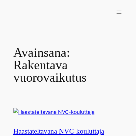
Siirry
sisältöön
Avainsana:
Rakentava
vuorovaikutus
Haastateltavana NVC-kouluttaja