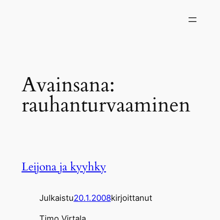
Siirry
sisältöön
Avainsana:
rauhanturvaaminen
Leijona ja kyyhky
Julkaistu
20.1.2008
kirjoittanut
Timo Virtala