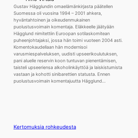
Gustav Hägglundin omaelämänkirjasta päätellen
Suomessa oli vuosina 1994 – 2001 ahkera,
hyväntahtoinen ja oikeudenmukainen
puolustusvoimain komentaja. Eläkkeelle jäätyään
Hägglund nimitettiin Euroopan sotilaskomitean
puheenjohtajaksi, jossa hän toimi vuoteen 2004 asti.
Komentokaudellaan hän modernisoi
varusmiespalveluksen, uudisti upseerikoulutuksen,
pani aluelle reservin koon tuntuvan pienentämisen,
taisteli upseeriensa alkoholinkäyttöä ja laiskistumista
vastaan ja kohotti sinibarettien statusta. Ennen
puolustusvoimain komentajuutta Hägglund…
Kertomuksia rohkeudesta