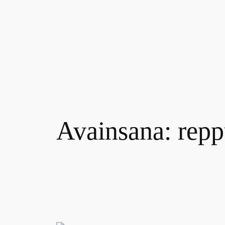
Siirry
sisältöön
Avainsana:
repp