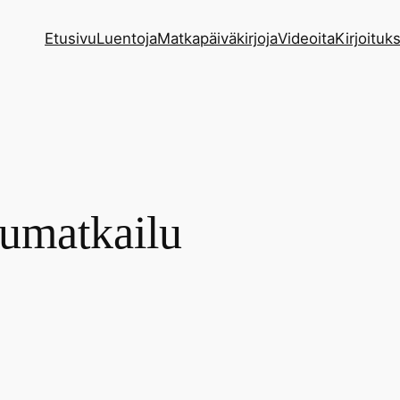
Etusivu
Luentoja
Matkapäiväkirjoja
Videoita
Kirjoituks
umatkailu