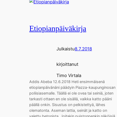
Etiopianpäiväkirja
Julkaistu
8.7.2018
kirjoittanut
Timo Virtala
Addis Abeba 12.6.2018 Heti ensimmäisenä
etiopianpäivänäni päädyin Piazza-kaupunginosan
poliisiasemalle. Täällä ei ole ovea tai seiniä, joten
tarkasti ottaen en ole sisällä, vaikka katto pääni
päällä onkin. Sisustus on pelkistettyä, lähes
olematonta. Aseman lattia, seinät ja katto on
valettu betonista. Joitakin puistonpenkin näköisiä