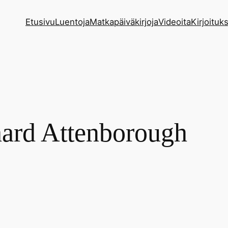
Etusivu
Luentoja
Matkapäiväkirjoja
Videoita
Kirjoituks
ard Attenborough