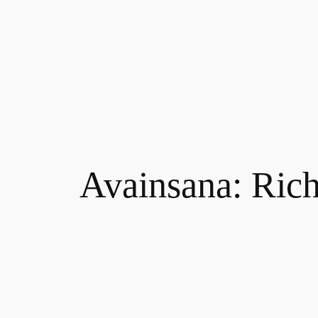
Siirry
sisältöön
Avainsana:
Rich