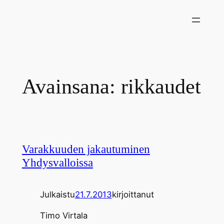
Siirry
sisältöön
Avainsana:
rikkaudet
Varakkuuden jakautuminen
Yhdysvalloissa
Julkaistu
21.7.2013
kirjoittanut
Timo Virtala