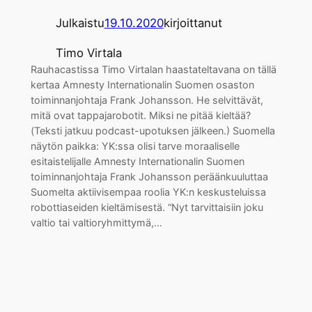
Julkaistu
19.10.2020
kirjoittanut
Timo Virtala
Rauhacastissa Timo Virtalan haastateltavana on tällä
kertaa Amnesty Internationalin Suomen osaston
toiminnanjohtaja Frank Johansson. He selvittävät,
mitä ovat tappajarobotit. Miksi ne pitää kieltää?
(Teksti jatkuu podcast-upotuksen jälkeen.) Suomella
näytön paikka: YK:ssa olisi tarve moraaliselle
esitaistelijalle Amnesty Internationalin Suomen
toiminnanjohtaja Frank Johansson peräänkuuluttaa
Suomelta aktiivisempaa roolia YK:n keskusteluissa
robottiaseiden kieltämisestä. “Nyt tarvittaisiin joku
valtio tai valtioryhmittymä,…