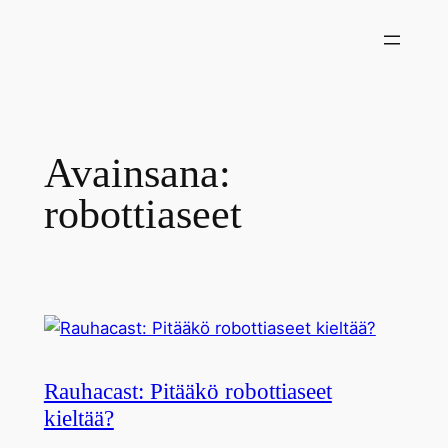
Siirry
sisältöön
Avainsana:
robottiaseet
Rauhacast: Pitääkö robottiaseet
kieltää?