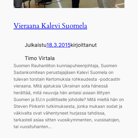
Vieraana Kalevi Suomela
Julkaistu
18.3.2015
kirjoittanut
Timo Virtala
Suomen Rauhanliiton kunniapuheenjohtaja, Suomen
Sadankomitean perustajajäsen Kalevi Suomela on
tulevan torstain Kertomuksia rohkeudesta -podcastin
vieraana. Mitä ajatuksia Ukrainan sota hänessä
herättää, mitä neuvoja hän antaisi asiaan liittyen
Suomen ja EU:n poliittiselle johdolle? Mitä mieltä hän on
Steven Pinkerin tutkimuksesta, jonka mukaan sodat ja
väkivalta ovat vähentyneet hurjassa tahdissa,
tarkasteli asiaa sitten vuosikymmenten, vuosisatojen,
tai vuosituhanten…