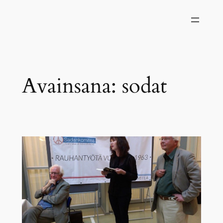
Siirry
sisältöön
Avainsana:
sodat