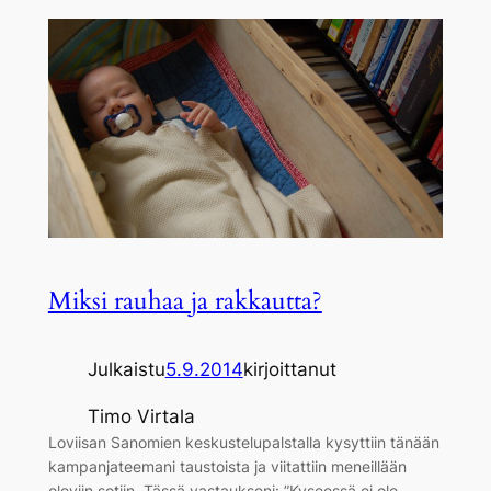
Miksi rauhaa ja rakkautta?
Julkaistu
5.9.2014
kirjoittanut
Timo Virtala
Loviisan Sanomien keskustelupalstalla kysyttiin tänään
kampanjateemani taustoista ja viitattiin meneillään
oleviin sotiin. Tässä vastaukseni: ”Kyseessä ei ole