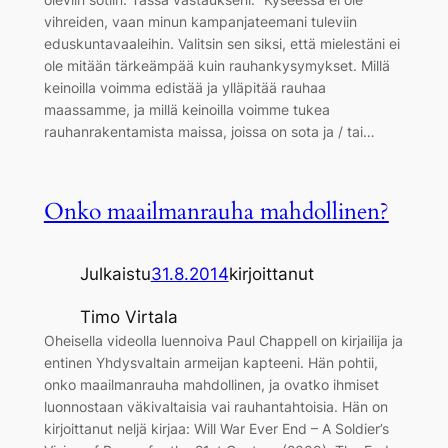
vihreiden, vaan minun kampanjateemani tuleviin
eduskuntavaaleihin. Valitsin sen siksi, että mielestäni ei
ole mitään tärkeämpää kuin rauhankysymykset. Millä
keinoilla voimma edistää ja ylläpitää rauhaa
maassamme, ja millä keinoilla voimme tukea
rauhanrakentamista maissa, joissa on sota ja / tai…
Onko maailmanrauha mahdollinen?
Julkaistu
31.8.2014
kirjoittanut
Timo Virtala
Oheisella videolla luennoiva Paul Chappell on kirjailija ja
entinen Yhdysvaltain armeijan kapteeni. Hän pohtii,
onko maailmanrauha mahdollinen, ja ovatko ihmiset
luonnostaan väkivaltaisia vai rauhantahtoisia. Hän on
kirjoittanut neljä kirjaa: Will War Ever End – A Soldier’s