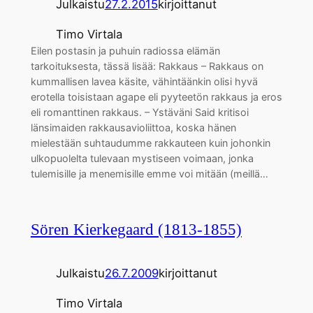
Julkaistu
27.2.2015
kirjoittanut
Timo Virtala
Eilen postasin ja puhuin radiossa elämän
tarkoituksesta, tässä lisää: Rakkaus – Rakkaus on
kummallisen lavea käsite, vähintäänkin olisi hyvä
erotella toisistaan agape eli pyyteetön rakkaus ja eros
eli romanttinen rakkaus. – Ystäväni Said kritisoi
länsimaiden rakkausavioliittoa, koska hänen
mielestään suhtaudumme rakkauteen kuin johonkin
ulkopuolelta tulevaan mystiseen voimaan, jonka
tulemisille ja menemisille emme voi mitään (meillä…
Sören Kierkegaard (1813-1855)
Julkaistu
26.7.2009
kirjoittanut
Timo Virtala