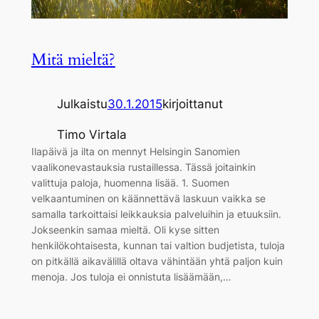
Mitä mieltä?
Julkaistu
30.1.2015
kirjoittanut
Timo Virtala
Ilapäivä ja ilta on mennyt Helsingin Sanomien
vaalikonevastauksia rustaillessa. Tässä joitainkin
valittuja paloja, huomenna lisää. 1. Suomen
velkaantuminen on käännettävä laskuun vaikka se
samalla tarkoittaisi leikkauksia palveluihin ja etuuksiin.
Jokseenkin samaa mieltä. Oli kyse sitten
henkilökohtaisesta, kunnan tai valtion budjetista, tuloja
on pitkällä aikavälillä oltava vähintään yhtä paljon kuin
menoja. Jos tuloja ei onnistuta lisäämään,…