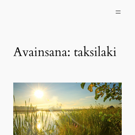
Siirry
sisältöön
Avainsana:
taksilaki