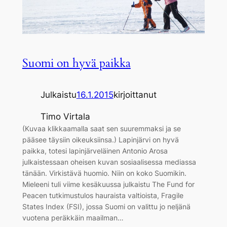
Suomi on hyvä paikka
Julkaistu
16.1.2015
kirjoittanut
Timo Virtala
(Kuvaa klikkaamalla saat sen suuremmaksi ja se
pääsee täysiin oikeuksiinsa.) Lapinjärvi on hyvä
paikka, totesi lapinjärveläinen Antonio Arosa
julkaistessaan oheisen kuvan sosiaalisessa mediassa
tänään. Virkistävä huomio. Niin on koko Suomikin.
Mieleeni tuli viime kesäkuussa julkaistu The Fund for
Peacen tutkimustulos hauraista valtioista, Fragile
States Index (FSI), jossa Suomi on valittu jo neljänä
vuotena peräkkäin maailman…