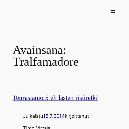
Siirry
sisältöön
Avainsana:
Tralfamadore
Teurastamo 5 eli lasten ristiretki
Julkaistu
15.7.2014
kirjoittanut
Timo Virtala