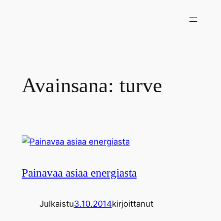
Siirry
sisältöön
Avainsana:
turve
Painavaa asiaa energiasta
Julkaistu
3.10.2014
kirjoittanut