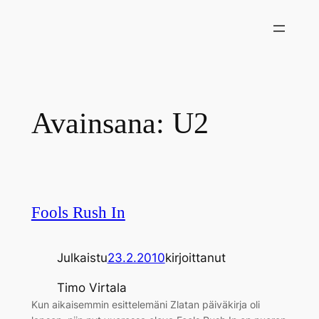
Siirry
sisältöön
Avainsana:
U2
Fools Rush In
Julkaistu
23.2.2010
kirjoittanut
Timo Virtala
Kun aikaisemmin esittelemäni Zlatan päiväkirja oli