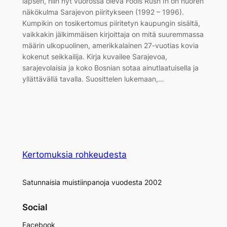
lapsen, niin nyt vuorossa oleva Fools Rush In on nuoren
näkökulma Sarajevon piiritykseen (1992 – 1996).
Kumpikin on tosikertomus piiritetyn kaupungin sisältä,
vaikkakin jälkimmäisen kirjoittaja on mitä suuremmassa
määrin ulkopuolinen, amerikkalainen 27-vuotias kovia
kokenut seikkailija. Kirja kuvailee Sarajevoa,
sarajevolaisia ja koko Bosnian sotaa ainutlaatuisella ja
yllättävällä tavalla. Suosittelen lukemaan,…
Kertomuksia rohkeudesta
Satunnaisia muistiinpanoja vuodesta 2002
Social
Facebook