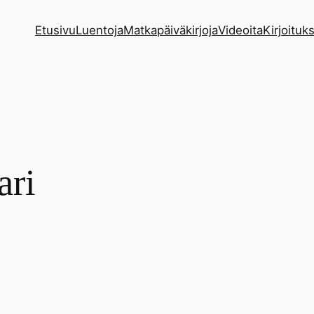
Etusivu
Luentoja
Matkapäiväkirjoja
Videoita
Kirjoituks
ari