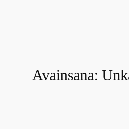
Siirry
sisältöön
Avainsana:
Unk