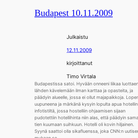
Budapest 10.11.2009
Julkaistu
12.11.2009
kirjoittanut
Timo Virtala
Budapestissa satoi. Hyvään onneeni liikaa luottae
lähden kävelemään ilman karttaa ja opasteita, ja
päädyin alueelle, jossa ei ollut majapaikkoja. Lope
uupuneena ja märkänä kysyin lopulta apua hotellin
infotistiltä, jossa hostelliin ohjaamisen sijaan
pudotettiin hotellihinta niin alas, että päädyin sam
tien kuumaan suihkuun. Hotelli oli kovin hiljainen.
Syynä saattoi olla sikafluenssa, joka CNN:n uutise
mukaan se…