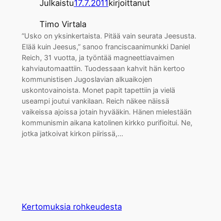
Julkaistu
17.7.2011
kirjoittanut
Timo Virtala
”Usko on yksinkertaista. Pitää vain seurata Jeesusta.
Elää kuin Jeesus,” sanoo franciscaanimunkki Daniel
Reich, 31 vuotta, ja työntää magneettiavaimen
kahviautomaattiin. Tuodessaan kahvit hän kertoo
kommunistisen Jugoslavian alkuaikojen
uskontovainoista. Monet papit tapettiin ja vielä
useampi joutui vankilaan. Reich näkee näissä
vaikeissa ajoissa jotain hyvääkin. Hänen mielestään
kommunismin aikana katolinen kirkko purifioitui. Ne,
jotka jatkoivat kirkon piirissä,…
Kertomuksia rohkeudesta