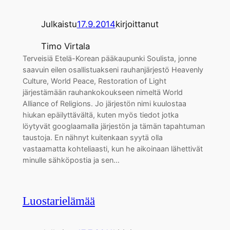
Julkaistu
17.9.2014
kirjoittanut
Timo Virtala
Terveisiä Etelä-Korean pääkaupunki Soulista, jonne
saavuin eilen osallistuakseni rauhanjärjestö Heavenly
Culture, World Peace, Restoration of Light
järjestämään rauhankokoukseen nimeltä World
Alliance of Religions. Jo järjestön nimi kuulostaa
hiukan epäilyttävältä, kuten myös tiedot jotka
löytyvät googlaamalla järjestön ja tämän tapahtuman
taustoja. En nähnyt kuitenkaan syytä olla
vastaamatta kohteliaasti, kun he aikoinaan lähettivät
minulle sähköpostia ja sen…
Luostarielämää