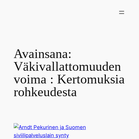
Siirry
sisältöön
Avainsana:
Väkivallattomuuden
voima : Kertomuksia
rohkeudesta