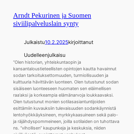
Arndt Pekurinen ja Suomen
siviilipalveluslain synty
Julkaistu
10.2.2025
kirjoittanut
Uudelleenjulkaisu
”Olen historian, yhteiskuntaopin ja
kansantaloustieteellisten opintojen kautta havainnut
sodan tarkoituksettomuuden, turmiollisuuden ja
kulttuuria hävittävän luonteen. Olen tutustunut sodan
sisäiseen luonteeseen huomaten sen eläimellisen
raa’aksi ja korkeampia elämänarvoja loukkaavaksi.
Olen tutustunut monien sotilasasiantuntijoiden
esittämiin kuvauksiin tulevaisuuden sodankäynnistä
lentohyökkäyksineen, myrkkykaasuineen sekä palo-
ja räjähdyspommeineen, joilla sotilaiden on tuhottava
ns. “vihollisen” kaupunkeja ja keskuksia, niiden