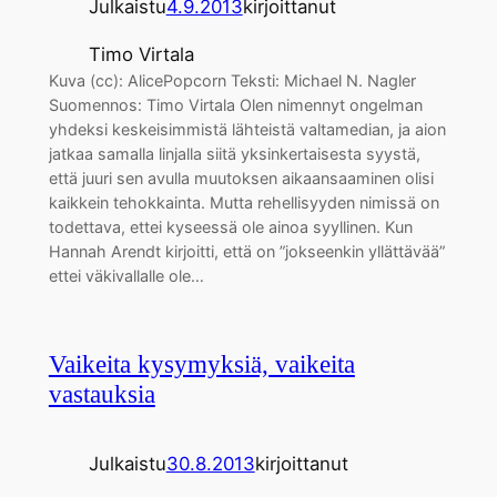
Julkaistu
4.9.2013
kirjoittanut
Timo Virtala
Kuva (cc): AlicePopcorn Teksti: Michael N. Nagler
Suomennos: Timo Virtala Olen nimennyt ongelman
yhdeksi keskeisimmistä lähteistä valtamedian, ja aion
jatkaa samalla linjalla siitä yksinkertaisesta syystä,
että juuri sen avulla muutoksen aikaansaaminen olisi
kaikkein tehokkainta. Mutta rehellisyyden nimissä on
todettava, ettei kyseessä ole ainoa syyllinen. Kun
Hannah Arendt kirjoitti, että on ”jokseenkin yllättävää”
ettei väkivallalle ole…
Vaikeita kysymyksiä, vaikeita
vastauksia
Julkaistu
30.8.2013
kirjoittanut