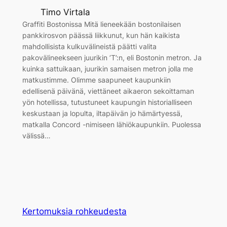
Timo Virtala
Graffiti Bostonissa Mitä lieneekään bostonilaisen
pankkirosvon päässä liikkunut, kun hän kaikista
mahdollisista kulkuvälineistä päätti valita
pakovälineekseen juurikin ’T’:n, eli Bostonin metron. Ja
kuinka sattuikaan, juurikin samaisen metron jolla me
matkustimme. Olimme saapuneet kaupunkiin
edellisenä päivänä, viettäneet aikaeron sekoittaman
yön hotellissa, tutustuneet kaupungin historialliseen
keskustaan ja lopulta, iltapäivän jo hämärtyessä,
matkalla Concord -nimiseen lähiökaupunkiin. Puolessa
välissä…
Kertomuksia rohkeudesta