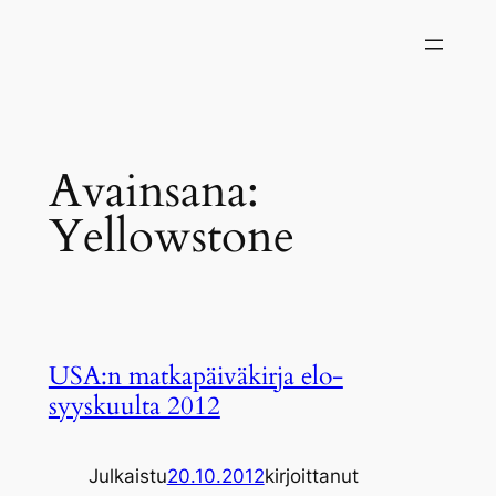
Siirry
sisältöön
Avainsana:
Yellowstone
USA:n matkapäiväkirja elo-
syyskuulta 2012
Julkaistu
20.10.2012
kirjoittanut